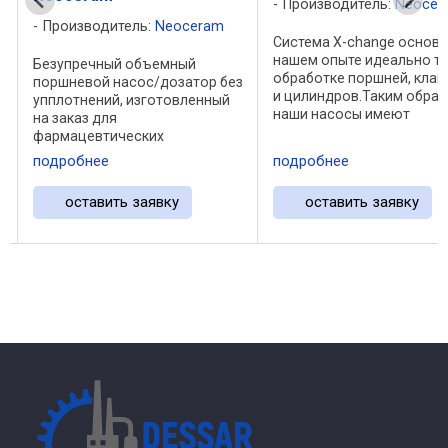
Производитель:
Neocer
Производитель:
Neoceram
Система X-change основа
нашем опыте идеально т
Безупречный объемный
обработке поршней, клап
поршневой насос/дозатор без
и цилиндров.Таким образ
упплотнений, изготовленный
наши насосы имеют
на заказ для
полностью
фармацевтических
взаимозаменяемые
требований. Материал
подробнее
подробнее
компоненты, причем не т
изготовления - нержавеющая
для деталей, производим
сталь 316L с твердым
оставить заявку
оставить заявку
одной партии, но и между
хромированным покрытием
партиями, ...
для высоких механических
свойств. Характеристики и ...