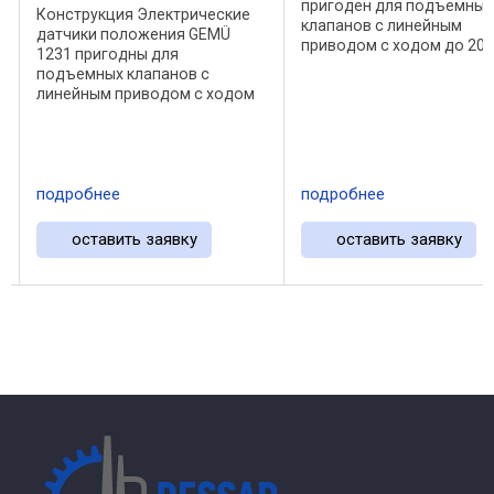
пригоден для подъемных
Конструкция Электрические
с
клапанов с линейным
датчики положения GEMÜ
приводом с ходом до 20 
1231 пригодны для
(рабочий ход). Устройств
подъемных клапанов с
выполнено в
линейным приводом с ходом
коррозионностойком
до 20 мм (рабочий ход). Он
пластиковом исполнении
выполнен в
имеет один или два
коррозионностойком
индуктивных датчика ...
пластиковом исполнении и
подробнее
подробнее
имеет один или два
индуктивных датчика
приближения ...
оставить заявку
оставить заявку