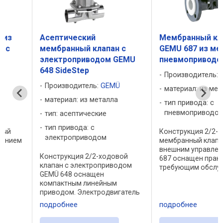
Асептический
Мембранный клапан
мембранный клапан с
GEMU 687 из металла 
электроприводом GEMU
пневмоприводом
648 SideStep
Производитель:
GEMÜ
Производитель:
GEMÜ
материал: из металла
материал: из металла
тип привода: с
пневмоприводом
тип: асептические
тип привода: с
Конструкция 2/2-ходово
электроприводом
мембранный клапан с
внешним управлением G
Конструкция 2/2-ходовой
687 оснащен практически
клапан с электроприводом
требующим обслуживани
GEMÜ 648 оснащен
мембранным приводом.
компактным линейным
Поставляются клапаны с
приводом. Электродвигатель
функциями управления
рассчитан на работу как с
"нормально закрытый
подробнее
подробнее
постоянным, так и с
пружиной", "нормально
переменным рабочим
открытый пружиной" и ...