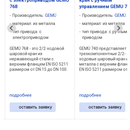
с электроприводом GEMU
кран с ручным
768
управлением GEMU 74
Производитель:
GEMÜ
Производитель:
GEMÜ
материал: из металла
материал: из металла
тип привода: с
тип привода: с ручным
электроприводом
приводом
GEMÜ 768 - это 2/2-ходовой
GEMÜ 740 представляет 
шаровой кран из
трехкомпонентные 2/2-
нержавеющей стали с
ходовые шаровый кран и
верхним фланцем EN ISO 5211
металла с верхним флан
м
размером от DN 15 до DN 100.
EN ISO 5211 размером от 
Он имеет не требующий
до 4" (DN 8–100). Они
технического обслуживания
особенно подходят для
электрический сервопривод с
высокочистых применени
мощным электродвигателем
Через верхний фланец та
подробнее
подробнее
постоянного тока. ...
можно заменять приводы. 
оставить заявку
оставить заявку