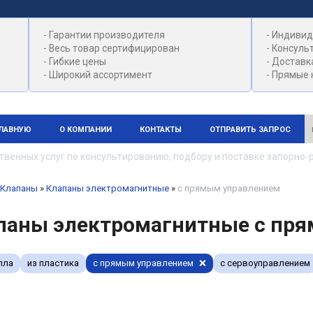
- Гарантии производителя
- Индивид
- Весь товар сертифицирован
- Консуль
- Гибкие цены
- Доставк
- Широкий ассортимент
- Прямые 
ГЛАВНУЮ
О КОМПАНИИ
КОНТАКТЫ
ОТПРАВИТЬ ЗАПРОС
ных услуг по консультированию, подбору и поставке запорно-ре
Клапаны
»
Клапаны электромагнитные
»
с прямым управлением
паны электромагнитные с пр
лла
из пластика
с прямым управлением
с сервоуправлением