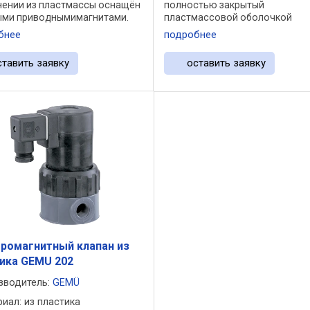
нении из пластмассы оснащён
полностью закрытый
ми приводнымимагнитами.
пластмассовой оболочкой
изация магнита
приводной магнит, который
бнее
подробнее
ствляется с
приводит в действие якорь
ьюуплотнительной втулки
электромагнита. Якорь
ставить заявку
оставить заявку
из PTFE ...
перемещается в изготовленно
PTFE гофрированном ...
ромагнитный клапан из
ика GEMU 202
зводитель:
GEMÜ
риал: из пластика