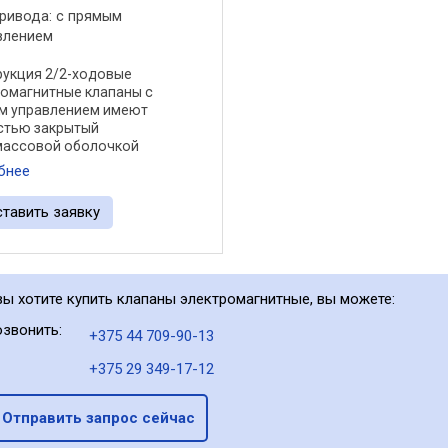
привода: с прямым
влением
рукция 2/2-ходовые
омагнитные клапаны с
м управлением имеют
стью закрытый
массовой оболочкой
ной магнит, который
бнее
ит в действие якорь
омагнита. Якорь
ставить заявку
щается в изготовленном из
офрированном ...
вы хотите купить клапаны электромагнитные, вы можете:
звонить:
+375 44 709-90-13
+375 29 349-17-12
Отправить запрос сейчас