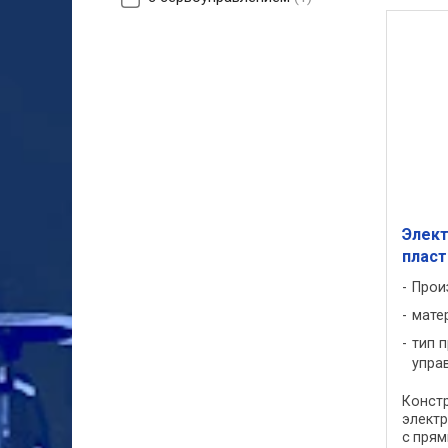
Элект
пласт
Прои
мате
тип 
упра
Конст
элект
с прям