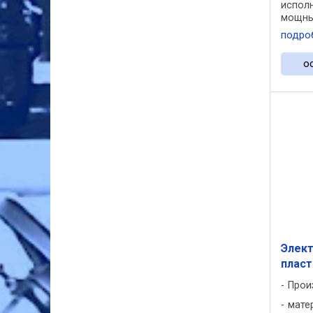
испол
мощны
Гермет
подро
осуще
помощ
о
рычага 
Элект
пласт
Прои
мате