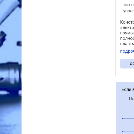
тип 
упра
Конст
электр
прямы
полно
пласт
привод
подро
привод
электр
о
переме
PTFE г
Если 
По