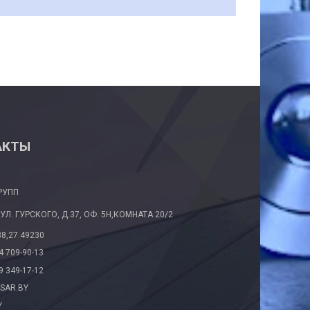
АКТЫ
РУПП
 УЛ. ГУРСКОГО, Д.37, ОФ. 5Н,КОМНАТА 20/2
38,27.49230
4 709-90-13
9 349-17-12
SAR.BY
Y