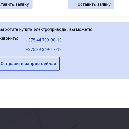
нного или постоянного тока.
соединениями(соединительн
ставить заявку
оставить заявку
вой комплектации двигатели ...
штекер). Поворотный привод
рассчитан ...
вы хотите купить электроприводы, вы можете:
звонить:
+375 44 709-90-13
+375 29 349-17-12
Отправить запрос сейчас