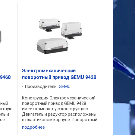
Электромеханический
9468
поворотный привод GEMU 9428
Производитель:
GEMÜ
Конструкция Электромеханический
тный
поворотный привод GEMÜ 9428
актную
имеет компактную конструкцию.
ель и
Двигатель и редуктор расположены
се.
в пластиковом корпусе. Поворотный
привод рассчитан на рабочее
подробнее
напряжение постоянного и