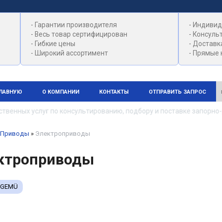
- Гарантии производителя
- Индивид
- Весь товар сертифицирован
- Консуль
- Гибкие цены
- Доставк
- Широкий ассортимент
- Прямые 
ГЛАВНУЮ
О КОМПАНИИ
КОНТАКТЫ
ОТПРАВИТЬ ЗАПРОС
енных услуг по консультированию, подбору и поставке запорно-
Приводы
»
Электроприводы
ктроприводы
GEMÜ