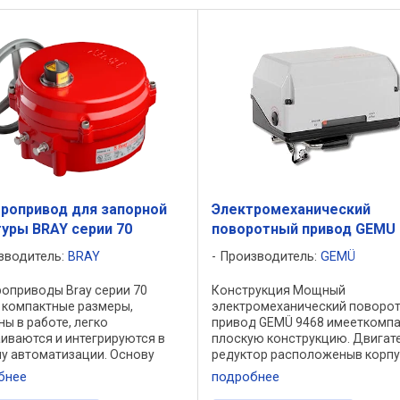
ропривод для запорной
Электромеханический
уры BRAY серии 70
поворотный привод GEMU 
зводитель:
BRAY
Производитель:
GEMÜ
оприводы Bray серии 70
Конструкция Мощный
 компактные размеры,
электромеханический поворо
ы в работе, легко
привод GEMÜ 9468 имееткомп
иваются и интегрируются в
плоскую конструкцию. Двигат
у автоматизации. Основу
редуктор расположеныв корпу
да составляет
Привод оснащен гибкими
бнее
подробнее
омоментный мотор
электрическими