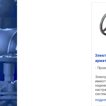
Элект
армат
Прои
Электр
имеют
надежн
настра
систем
приво
подро
высок