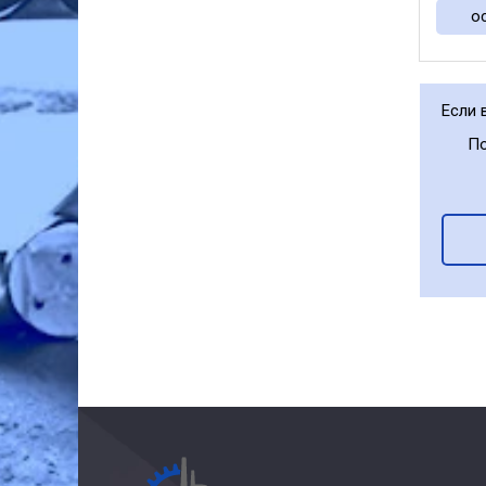
переме
о
В базо
Если 
По