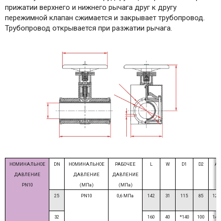
прижатии верхнего и нижнего рычага друг к другу
пережимной клапан сжимается и закрывает трубопровод.
Трубопровод открывается при разжатии рычага.
НОМИНАЛЬНОЕ
DN
НОМИНАЛЬНОЕ
РАБОЧЕЕ
L
W
D1
D2
A
ДАВЛЕНИЕ
ДАВЛЕНИЕ
ДАВЛЕНИЕ
PN10
(МПа)
(МПа)
25
PN10
0,6 МПа
142
31
115
85
120
32
160
40
*140
100
140