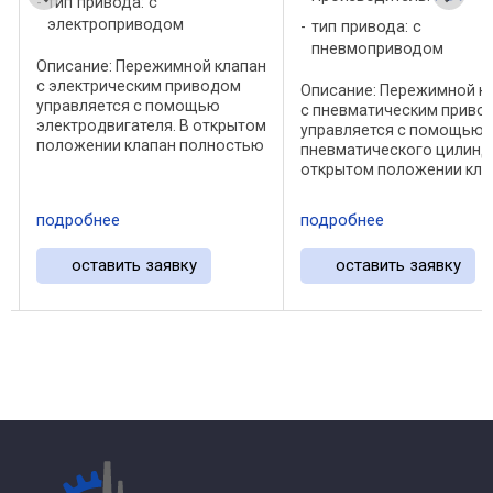
тип привода: с
электроприводом
тип привода: с
пневмоприводом
Описание: Пережимной клапан
с электрическим приводом
Описание: Пережимной к
управляется с помощью
с пневматическим приво
электродвигателя. В открытом
управляется с помощью
положении клапан полностью
пневматического цилиндр
открыт без ограничения
открытом положении кла
потока. При закрытии два
полностью открыт без
зажимных стержня
ограничения потока. При
подробнее
подробнее
прижимают втулку клапана к
закрытии два зажимных
осевой линии. ...
стержня прижимают втул
оставить заявку
оставить заявку
клапана к осевой линии. ..