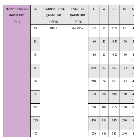
НОМИНАЛЬНОЕ
DN
НОМИНАЛЬНОЕ
РАБОЧЕЕ
L
W
D1
D2
N-
ДАВЛЕНИЕ
ДАВЛЕНИЕ
ДАВЛЕНИЕ
M
PN10
(МПа)
(МПа)
25
PN10
0,6 МПа
142
31
115
85
4-
14
32
160
40
*140
100
4-
18
40
180
50
*150
110
4-
18
50
210
60
160
125
4-
18
65
250
74
180
145
4-
18
80
300
88
195
160
4-
18
100
350
106
215
180
8-
18
125
430
134
245
210
8-
18
150
500
156
280
240
8-