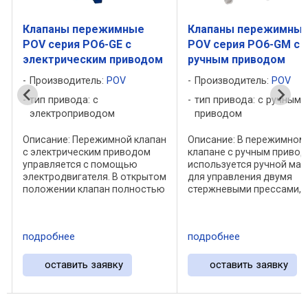
Клапаны пережимные
Клапаны пережимны
POV серия PO6-GE с
POV серия PO6-GM с
электрическим приводом
ручным приводом
Производитель:
POV
Производитель:
POV
тип привода: с
тип привода: с ручным
электроприводом
приводом
Описание: Пережимной клапан
Описание: В пережимном
с электрическим приводом
клапане с ручным приво
управляется с помощью
используется ручной мах
электродвигателя. В открытом
для управления двумя
положении клапан полностью
стержневыми прессами,
открыт без ограничения
сжимающими втулку до
потока. При закрытии два
закрытия. Два конца втул
зажимных стержня
внутри прижимного клап
подробнее
подробнее
прижимают втулку клапана к
соединяются с
осевой линии. ...
трубопроводом и станов
неотъемлемой ...
оставить заявку
оставить заявку