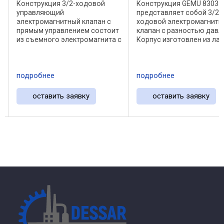
Конструкция 3/2-ходовой
Конструкция GEMÜ 8303
управляющий
представляет собой 3/2-
электромагнитный клапан с
ходовой электромагнитн
прямым управлением состоит
клапан с разностью давл
с
из съемного электромагнита с
Корпус изготовлен из ла
пластиковым покрытием и
или нержавеющей стали.
корпуса клапана из пластика.
Магнит с пластмассовым
Электрическое подключение
напылением съёмный.
подробнее
подробнее
осуществляется через
Электрическое подключ
.
приборную розетку по DIN EN ...
осуществляется через
приборную ...
оставить заявку
оставить заявку