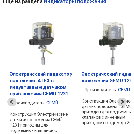
Ещё из раздела
Индикаторы положения
р
Электрический индикатор
Электрический индик
положения ATEX с
положения GEMU 123
индуктивным датчиком
Производитель:
GEMÜ
приближения GEMU 1231
Конструкция Электричес
Производитель:
GEMÜ
датчик положения GEMÜ 
пригоден для подъемных
Конструкция Электрические
с
клапанов с линейным
датчики положения GEMÜ
приводом с ходом до 20 
1231 пригодны для
(рабочий ход). Устройств
подъемных клапанов с
выполнено в