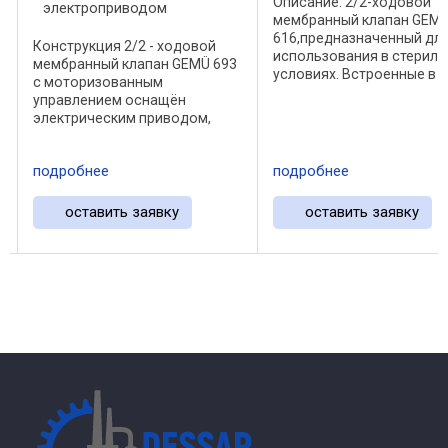
Описание: 2/2-ходовой
электроприводом
мембранный клапан GEM
616,предназначенный дл
Конструкция 2/2 - ходовой
использования в стерил
мембранный клапан GEMÜ 693
и
условиях. Встроенные в
с моторизованным
привод клапана пружины
управлением оснащён
обеспечивают закрыван
электрическим приводом,
клапана с постоянным
требующим минимального
усилием, независимо от
обслуживания, с ременной
приложенного усилия от 
подробнее
подробнее
зубчатой передачей и
Это ...
реверсивным синхронным
двигателем. Аварийное
оставить заявку
оставить заявку
ручное управление и ...