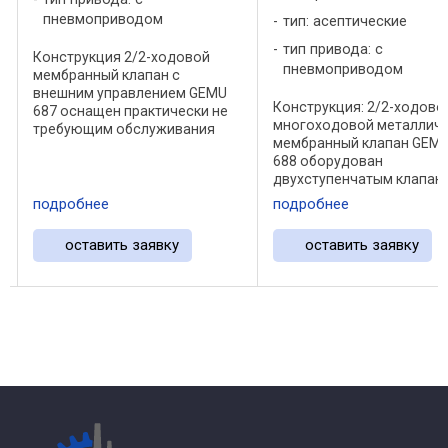
пневмоприводом
тип: асептические
тип привода: с
Конструкция 2/2-ходовой
пневмоприводом
мембранный клапан с
внешним управлением GEMU
Конструкция: 2/2-ходово
687 оснащен практически не
многоходовой металлич
требующим обслуживания
мембранный клапан GEMU
мембранным приводом.
688 оборудован
Поставляются клапаны с
двухступенчатым клапан
функциями управления
Корпус привода выполне
"нормально закрытый
подробнее
подробнее
нержавеющей стали,
пружиной", "нормально
управление осуществляе
открытый пружиной" и ...
оставить заявку
оставить заявку
двумя поршнями,
работающими независимо.