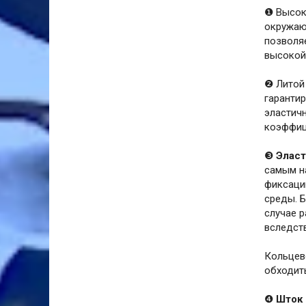
❶ Высок
окружаю
позволя
высокой 
❷ Лито
гаранти
эластич
коэффиц
❸
Эласт
самым 
фиксаци
среды. 
случае 
вследст
Кольцев
обходит
❹
Шток