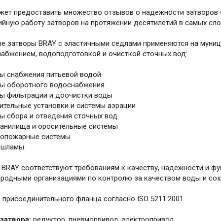
жет предоставить множество отзывов о надежности затворов 
ийную работу затворов на протяжении десятилетий в самых сло
е затворы BRAY с эластичными седлами применяются на муниц
набжением, водоподготовкой и очисткой сточных вод:
мы снабжения питьевой водой
мы оборотного водоснабжения
мы фильтрации и доочистки воды
нительные установки и системы аэрации
мы сбора и отведения сточных вод
ранилища и оросительные системы
вопожарные системы
 шламы.
 BRAY соответствуют требованиям к качеству, надежности и ф
родными организациями по контролю за качеством воды и сох
 присоединительного фланца согласно ISO 5211:2001
затвора:
редуктор, пневмопривод, электропривод.