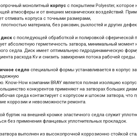
опрочный монолитный
корпус
с покрытием Polyester, которое
щей атмосферы и от внешних механических воздействий. Прим
ет отливать корпуса с точными размерами,
плотностью материала, без раковин, рыхлостей и других дефек
й
диск
с последующей обработкой и полировкой сферической п
рует абсолютную герметичность затвора, минимальный момент 
ного седла. Диск имеет оптимальную гидродинамическую форму
иента расхода Kv и снизить завихрения потока рабочей среды.
ичное седло
специальной формы устанавливается в корпус зат
надежную
ю. Know-How компании BRAY является полная изоляцию корпуса
Большинство конкурентов применяют на затворах больших диам
рабочая среда контактирует с корпусом и штоком затвора, что
вие коррозии и невозможности ремонта.
ой буртик на внешней кромке эластичного седла служит уплотн
ься без применения фланцевых уплотнительных прокладок.
затвора выполнен из высокопрочной коррозионно стойкой ста