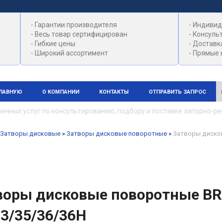
- Гарантии производителя
- Индивид
- Весь товар сертифицирован
- Консуль
- Гибкие цены
- Доставк
- Широкий ассортимент
- Прямые 
ГЛАВНУЮ
О КОМПАНИИ
КОНТАКТЫ
ОТПРАВИТЬ ЗАПРОС
 услуг по консультированию, подбору и поставке запорно-регул
Затворы дисковые
»
Затворы дисковые поворотные
»
Затворы дисков
воры дисковые поворотные BR
33/35/36/36H