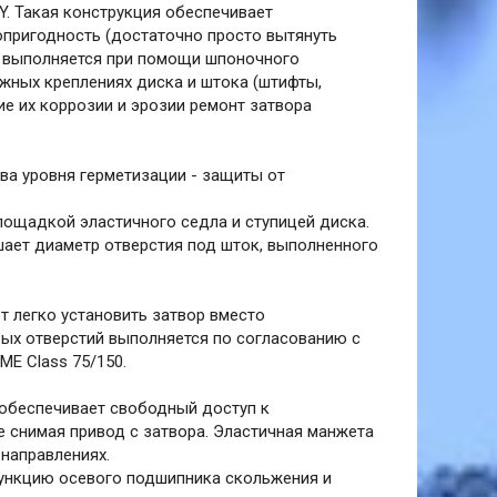
AY. Такая конструкция обеспечивает
пригодность (достаточно просто вытянуть
ом выполняется при помощи шпоночного
ужных креплениях диска и штока (штифты,
е их коррозии и эрозии ремонт затвора
ва уровня герметизации - защиты от
площадкой эластичного седла и ступицей диска.
шает диаметр отверстия под шток, выполненного
 легко установить затвор вместо
вых отверстий выполняется по согласованию с
ME Class 75/150.
обеспечивает свободный доступ к
е снимая привод с затвора. Эластичная манжета
направлениях.
ункцию осевого подшипника скольжения и