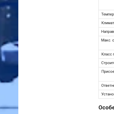
Темпер
Климат
Направ
Макс. 
Класс 
Строит
Присо
Ответ
Устано
Особе