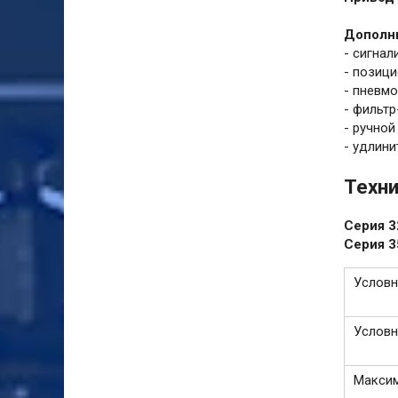
Дополни
- сигнал
- позици
- пневм
- фильтр
- ручной
- удлини
Техни
Серия 3
Серия 
Условн
Условн
Максим