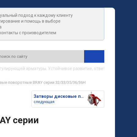
уальный подход к каждому клиенту
тирование и помощь в выборе
а
контакты с производителем
ирующей арматуры. Устойчивое развитие, ответственность, довер
ые поворотные BRAY серии 32/33/35/36/36H
Затворы дисковые поворотные BR
следующая
AY серии