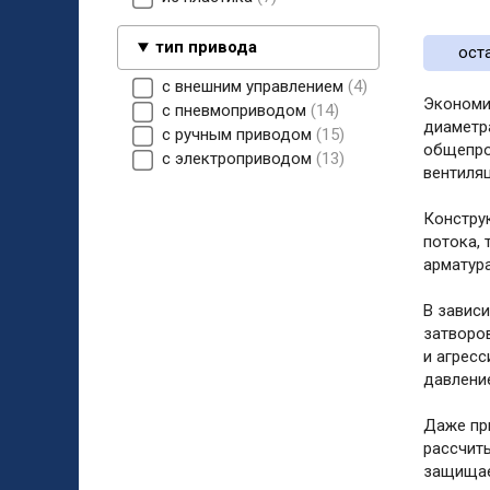
тип привода
ост
с внешним управлением
4
Экономи
с пневмоприводом
14
диаметр
с ручным приводом
15
общепро
с электроприводом
13
вентиля
Констру
потока, 
арматура
В завис
затворов
и агрес
давление
Даже пр
рассчит
защищае