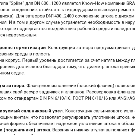
ипа "Spline" для DN 600...1200 является Know-How компании BR
овое соединение, стойкость к гидроударам и высокую ремонто
 диска). Для затворов DN1400...2400 сочленение штока с диск
ия. И в том и другом случае устраняется необходимость в нар
 которые подвергаются воздействию рабочей среды и вследстви
тся невозможным.
ровня герметизации
. Конструкция затвора предусматривает д
овения среды в полость
на корпус. Первый уровень достигается за счет натяга между 
уровень достигается благодаря тому, что диаметр штока превы
чном седле.
ы затвора.
Фланцевое исполнение (плоский фланец) позволяет
авших свой ресурс задвижек и клапанов. Рассверловка фланце
ом по стандартам DIN PN 6/10/16, ГОСТ PN 6/10/16 или ANSI/AS
ируемый сальниковый узел.
Конструкция сальникового узла 
ющим винтам, что позволяет регулировать уплотнение штока, н
ьной формы обеспечивает надежное уплотнение штока в обоих 
и (подшипники) штока.
Верхняя и нижняя втулки выполняют ф