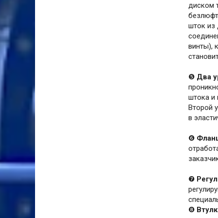
диском т
безлюфт
шток из
соединен
винты),
станови
❺
Два у
проникн
штока и 
Второй 
в эласти
❻
Фланц
отработ
заказчик
❼
Регул
регулиру
специал
❽
Втулк