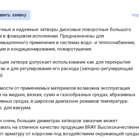
авить заявку
по
чные и надежные затворы дисковые поворотные большого
а в фланцевом исполнении. Предназначены для
мышленного применения в системах водо- и теплоснабжения,
ции и кондиционирования, пожаротушения.
кция затвора допускает использование как для перекрытия
так и для регулирования его расхода (запорно-регулирующая
).
имости от применяемых материалов возможна эксплуатация
 на жидких, вязких, сухих и газообразных средах, абразивных
сивных средах, в широком диапазоне режимов температура-
, для вакуума.
и очень больших диаметрах затворов заказчик может
ывать на отличное качество продукции BRAY. Высококачествен
т арматуру от коррозии под воздействием окружающей среды