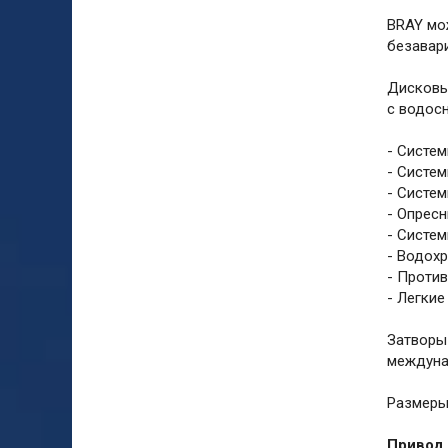
BRAY мо
безавар
Дисковы
с водос
- Систе
- Систе
- Систе
- Опрес
- Систе
- Водох
- Проти
- Легкие
Затворы
междуна
Размеры
Привод 