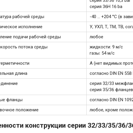
серия 33/36 10,3 bar
серия 36H 16 ba
атура рабочей среды
-40 ... +204 °C (в з
ическое исполнение
У, УХЛ, Т, ТМ, ТВ, с
ление подачи рабочей среды
любое
скорость потока среды
жидкости: 9 м/с
газы: 54 м/с
герметичности
А (нет видимых прот
ельная длина
согласно DIN EN 558
единение
серия 32/33 межфла
серия 35/36 фланце
ные фланцы
согласно DIN EN 1092
вочное положение
любое, кроме полож
нности конструкции серии 32/33/35/36/