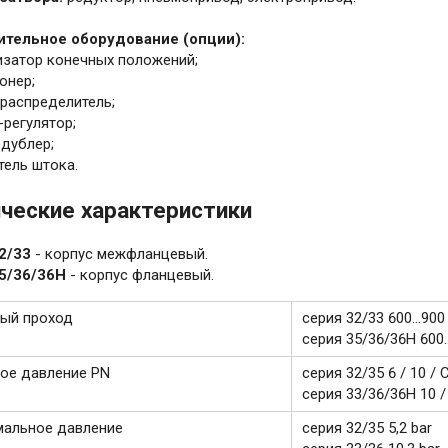
тельное оборудование (опции):
изатор конечных положений;
онер;
ораспределитель;
-регулятор;
 дублер;
тель штока.
ческие характеристики
2/33
- корпус межфланцевый.
35/36/36H
- корпус фланцевый.
ый проход
серия 32/33 600…900
серия 35/36/36H 600.
ое давление PN
серия 32/35 6 / 10 / 
серия 33/36/36H 10 / 
альное давление
серия 32/35 5,2 bar