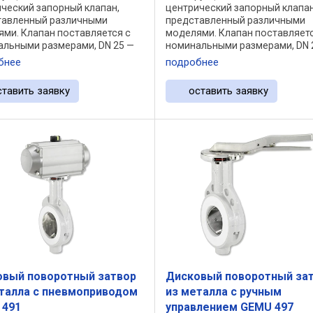
ческий запорный клапан,
центрический запорный клапан
тавленный различными
представленный различными
ми. Клапан поставляется с
моделями. Клапан поставляетс
альными размерами, DN 25 —
номинальными размерами, DN 
 различными вариантами
1400 с различными вариантам
бнее
подробнее
а и типа и материалами
корпуса и типа и материалами
ений и корпуса. Он
уплотнений и корпуса. Он
ставить заявку
оставить заявку
ется ...
оснащается ...
овый поворотный затвор
Дисковый поворотный за
талла с пневмоприводом
из металла с ручным
 491
управлением GEMU 497