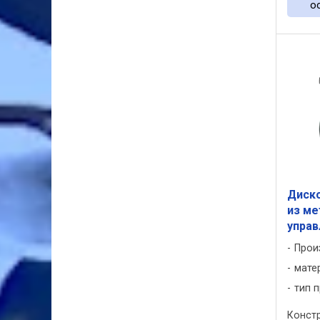
о
Диск
из ме
упра
Прои
мате
тип 
Констр