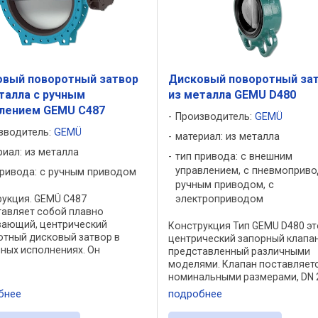
овый поворотный затвор
Дисковый поворотный за
талла с ручным
из металла GEMU D480
влением GEMU C487
Производитель:
GEMÜ
зводитель:
GEMÜ
материал: из металла
риал: из металла
тип привода: с внешним
управлением, с пневмоприво
привода: с ручным приводом
ручным приводом, с
укция. GEMÜ C487
электроприводом
тавляет собой плавно
вающий, центрический
Конструкция Тип GEMU D480 эт
отный дисковый затвор в
центрический запорный клапан
ных исполнениях. Он
представленный различными
вляется с номинальными
моделями. Клапан поставляетс
ами DN 700–1600, с
номинальными размерами, DN 
чными вариантами корпуса
1400 с различными вариантам
бнее
подробнее
 Lug и U-Type) и материалов ...
корпуса и типа и материалами
уплотнений и корпуса. Он