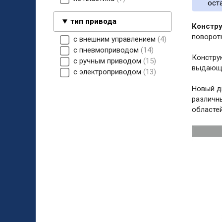
ост
тип привода
Констр
поворот
с внешним управлением
4
с пневмоприводом
14
Констру
с ручным приводом
15
выдающу
с электроприводом
13
Новый д
различн
областе