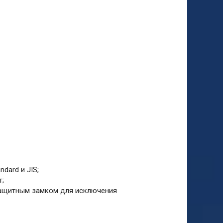
ndard и JIS;
т;
 защитным замком для исключения