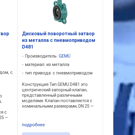
твор
Дисковый поворотный затвор
из металла с пневмоприводом
D481
Производитель:
GEMÜ
материал: из металла
дом, с
тип привода: с пневмоприводом
Конструкция Тип GEMU D481 это
центрический запорный клапан,
представленный различными
о
моделями. Клапан поставляется с
,
номинальными размерами, DN 25 —
1400 с различными вариантами
я с
корпуса и типа и материалами
25 —
уплотнений и корпуса. Он
и
подробнее
оснащается ...