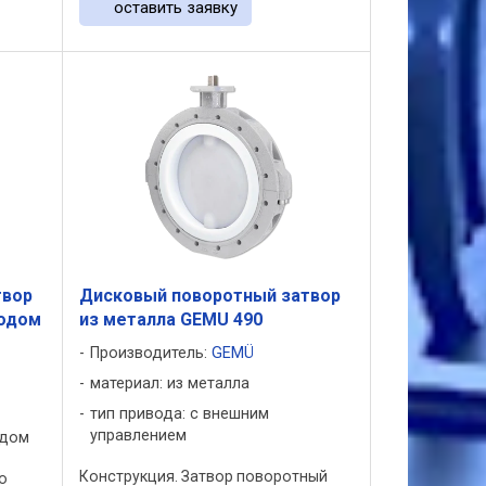
оставить заявку
твор
Дисковый поворотный затвор
водом
из металла GEMU 490
Производитель:
GEMÜ
материал: из металла
тип привода: с внешним
управлением
одом
Конструкция. Затвор поворотный
о