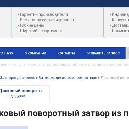
- Гарантии производителя
- Индивид
- Весь товар сертифицирован
- Консуль
- Гибкие цены
- Доставк
- Широкий ассортимент
- Прямые 
ГЛАВНУЮ
О КОМПАНИИ
КОНТАКТЫ
ОТПРАВИТЬ ЗАПРОС
 услуг по консультированию, подбору и поставке запорно-регул
Затворы дисковые
»
Затворы дисковые поворотные
»
Дисковый пово
Дисковый поворотный затвор из
предыдущая
ковый поворотный затвор из 