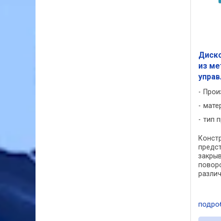
Диск
из ме
упра
Прои
мате
тип 
Констр
предс
закры
повор
различ
поста
размер
разли
подро
(Wafer,