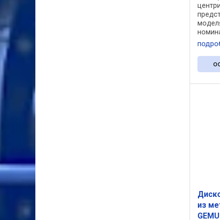
центри
предс
моделя
номин
1400 с
подро
корпус
уплотн
о
оснаща
Диск
из ме
GEMU