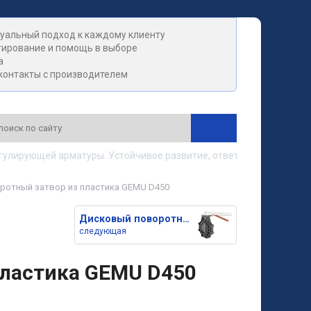
уальный подход к каждому клиенту
тирование и помощь в выборе
а
контакты с производителем
ирующей арматуры. Устойчивое развитие, ответственность, довер
ротный затвор из пластика GEMU D450
Дисковый поворотный затвор из
следующая
пластика GEMU D450