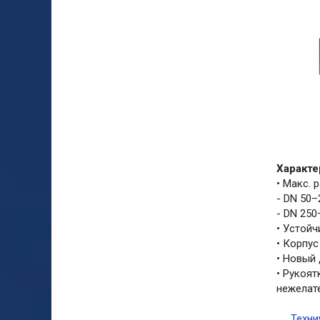
Характе
• Макс. 
- DN 50–
- DN 250
• Устойч
• Корпус
• Новый
• Рукоя
нежелат
Техни