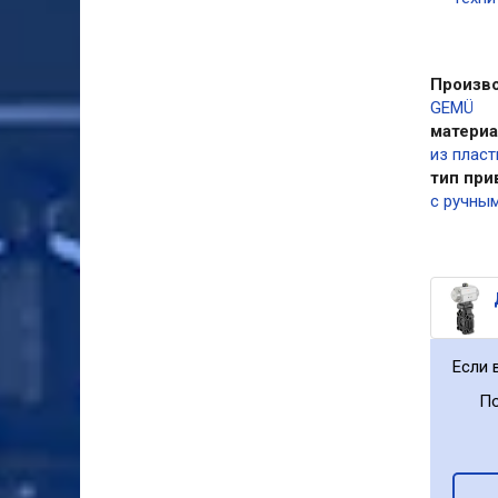
Произв
GEMÜ
матери
из пласт
тип при
с ручны
Если 
По