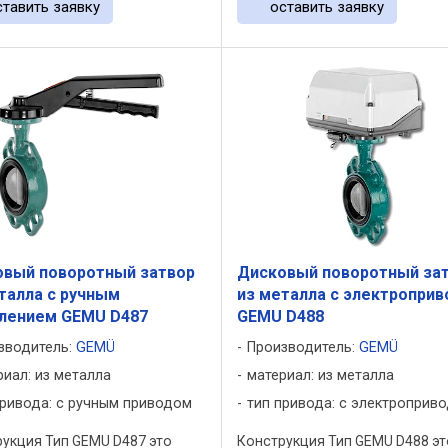
ставить заявку
оставить заявку
оснащается ...
овый поворотный затвор
Дисковый поворотный за
талла с ручным
из металла с электропри
влением GEMU D487
GEMU D488
зводитель:
GEMÜ
Производитель:
GEMÜ
риал: из металла
материал: из металла
привода: с ручным приводом
тип привода: с электроприв
укция Тип GEMU D487 это
Конструкция Тип GEMU D488 эт