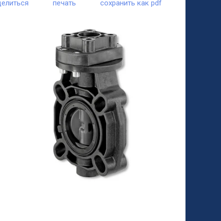
делиться
печать
сохранить как pdf