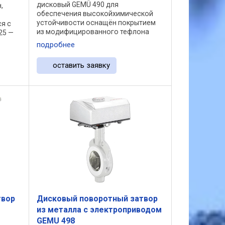
дисковый GEMÜ 490 для
,
обеспечения высокойхимической
устойчивости оснащён покрытием
я с
из модифицированного тефлона
25 —
TFM™ (PTFE)/PFA. В основе его
и
подробнее
конструкции использован принцип
концентричных клапанов с мягким
оставить заявку
уплотнением. ...
твор
Дисковый поворотный затвор
из металла с электроприводом
GEMU 498